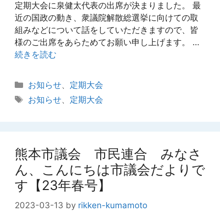
定期大会に泉健太代表の出席が決まりました。 最
近の国政の動き、衆議院解散総選挙に向けての取
組みなどについて話をしていただきますので、皆
様のご出席をあらためてお願い申し上げます。 …
続きを読む
カ
お知らせ
、
定期大会
テ
タ
お知らせ
、
定期大会
ゴ
グ
リ
ー
熊本市議会 市民連合 みなさ
ん、こんにちは市議会だよりで
す【23年春号】
2023-03-13
by
rikken-kumamoto