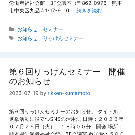
労働者福祉会館 3F会議室（〒862-0976 熊本
市中央区九品寺1-17-9 0 …
続きを読む
カ
お知らせ
、
セミナー
テ
タ
お知らせ
、
りっけんセミナー
ゴ
グ
リ
ー
第６回りっけんセミナー 開催
のお知らせ
2023-07-19
by
rikken-kumamoto
第６回りっけんセミナーのお知らせ。 タイトル：
選挙活動に役立つSNSの活用法 日時：２０２３年
０７月２５日（火） １８時００分 開会 場所：
熊本県労働者福祉会館 3F会議室 参加費：５００