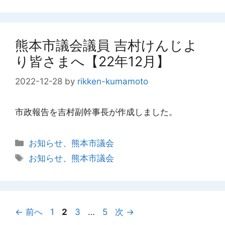
グ
リ
ー
熊本市議会議員 吉村けんじよ
り皆さまへ【22年12月】
2022-12-28
by
rikken-kumamoto
市政報告を吉村副幹事長が作成しました。
カ
お知らせ
、
熊本市議会
テ
タ
お知らせ
、
熊本市議会
ゴ
グ
リ
ー
ペ
ペ
ペ
ペ
←
前へ
1
2
3
…
5
次
→
ー
ー
ー
ー