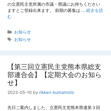
の立憲民主党所属の市議・県議にお持ちください
ますとご登録出来ます。 前期の募集は …
続きを読
む
カ
お知らせ
テ
タ
お知らせ
ゴ
グ
リ
ー
【第三回立憲民主党熊本県総支
部連合会】【定期大会のお知ら
せ】
2023-05-10
by
rikken-kumamoto
先日ご案内しました、立憲民主党熊本県連第３回