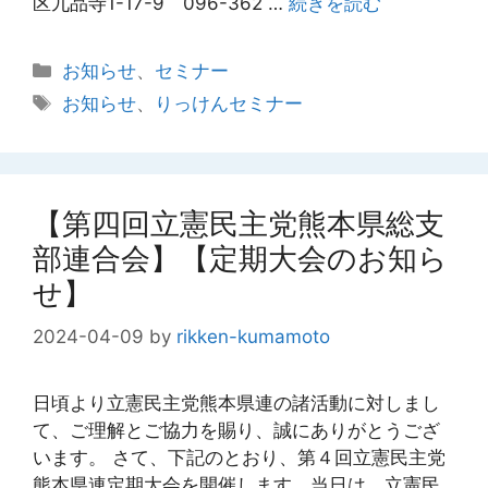
区九品寺1-17-9 096-362 …
続きを読む
カ
お知らせ
、
セミナー
テ
タ
お知らせ
、
りっけんセミナー
ゴ
グ
リ
ー
【第四回立憲民主党熊本県総支
部連合会】【定期大会のお知ら
せ】
2024-04-09
by
rikken-kumamoto
日頃より立憲民主党熊本県連の諸活動に対しまし
て、ご理解とご協力を賜り、誠にありがとうござ
います。 さて、下記のとおり、第４回立憲民主党
熊本県連定期大会を開催します。当日は、立憲民