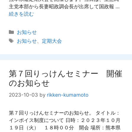
主党本部から長妻昭政調会長が出席して国政報 …
続きを読む
カ
お知らせ
テ
タ
お知らせ
、
定期大会
ゴ
グ
リ
ー
第７回りっけんセミナー 開催
のお知らせ
2023-10-03
by
rikken-kumamoto
第７回りっけんセミナーのお知らせ。 タイトル：
インボイス制度について 日時：２０２３年１０月
１９日（火） １８時００分 開会 場所：熊本県