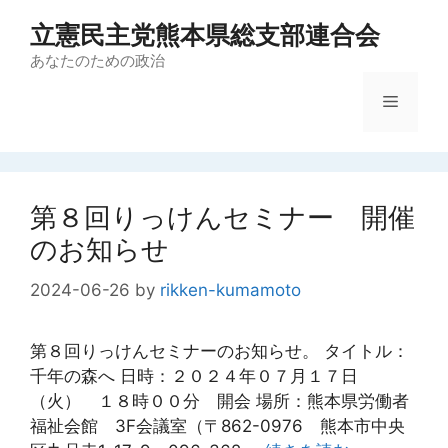
コ
立憲民主党熊本県総支部連合会
ン
テ
あなたのための政治
ン
メ
ツ
へ
ス
ニ
キ
ッ
第８回りっけんセミナー 開催
ュ
プ
のお知らせ
ー
2024-06-26
by
rikken-kumamoto
第８回りっけんセミナーのお知らせ。 タイトル：
千年の森へ 日時：２０２４年０７月１７日
（火） １８時００分 開会 場所：熊本県労働者
福祉会館 3F会議室（〒862-0976 熊本市中央