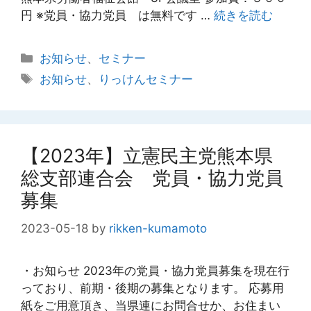
円 ※党員・協力党員 は無料です …
続きを読む
カ
お知らせ
、
セミナー
テ
タ
お知らせ
、
りっけんセミナー
ゴ
グ
リ
ー
【2023年】立憲民主党熊本県
総支部連合会 党員・協力党員
募集
2023-05-18
by
rikken-kumamoto
・お知らせ 2023年の党員・協力党員募集を現在行
っており、前期・後期の募集となります。 応募用
紙をご用意頂き、当県連にお問合せか、お住まい