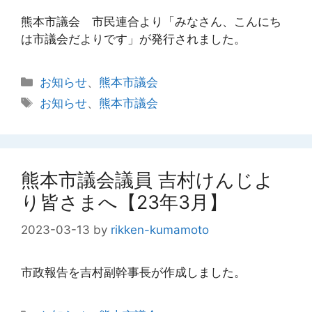
熊本市議会 市民連合より「みなさん、こんにち
は市議会だよりです」が発行されました。
カ
お知らせ
、
熊本市議会
テ
タ
お知らせ
、
熊本市議会
ゴ
グ
リ
ー
熊本市議会議員 吉村けんじよ
り皆さまへ【23年3月】
2023-03-13
by
rikken-kumamoto
市政報告を吉村副幹事長が作成しました。