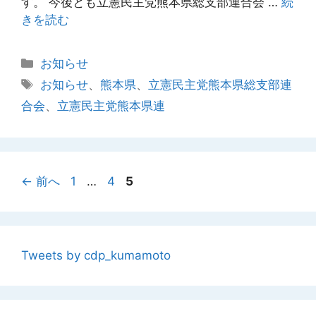
す。 今後とも立憲民主党熊本県総支部連合会 …
続
きを読む
カ
お知らせ
テ
タ
お知らせ
、
熊本県
、
立憲民主党熊本県総支部連
ゴ
グ
合会
、
立憲民主党熊本県連
リ
ー
ペ
ペ
ペ
←
前へ
1
…
4
5
ー
ー
ー
ジ
ジ
ジ
Tweets by cdp_kumamoto