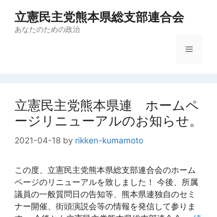
コ
立憲民主党熊本県総支部連合会
ン
テ
あなたのための政治
ン
メ
ツ
へ
ス
ニ
キ
ッ
立憲民主党熊本県連 ホームペ
ュ
プ
ージリニューアルのお知らせ。
ー
2021-04-18
by
rikken-kumamoto
この度、立憲民主党熊本県総支部連合会のホーム
ページのリニューアルを致しました！ 今後、所属
議員の一般質問日の告知等、熊本県連独自のセミ
ナー開催、街頭演説会等の情報を発信して参りま