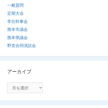
一般質問
定期大会
常任幹事会
熊本市議会
熊本県議会
野党合同演説会
アーカイブ
ア
ー
カ
イ