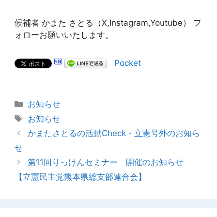
候補者 かまた さとる（X,Instagram,Youtube） フ
ォローお願いいたします。
Pocket
カ
お知らせ
テ
タ
お知らせ
ゴ
グ
かまたさとるの活動Check・立憲号外のお知ら
リ
せ
ー
第11回りっけんセミナー 開催のお知らせ
【立憲民主党熊本県総支部連合会】