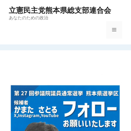
コ
立憲民主党熊本県総支部連合会
ン
テ
あなたのための政治
ン
メ
ツ
へ
ス
ニ
キ
ッ
ュ
プ
ー