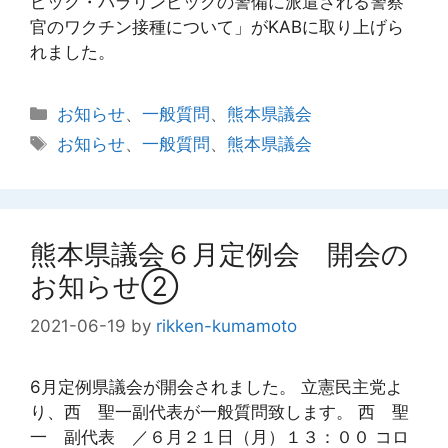
ピック・パラリンピックの警備に派遣される警察
官のワクチン接種について」がKABに取り上げら
れました。
カ
お知らせ
、
一般質問
、
熊本県議会
テ
タ
お知らせ
、
一般質問
、
熊本県議会
ゴ
グ
リ
ー
熊本県議会６月定例会 開会の
お知らせ②
2021-06-19
by
rikken-kumamoto
6月定例県議会が開会されました。 立憲民主党よ
り、西 聖一副代表が一般質問致します。 西 聖
一 副代表 ／６月２１日（月）１３：００ コロ