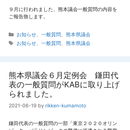
９月に行われました、熊本議会一般質問の内容を
ご報告致します。
カ
お知らせ
、
一般質問
、
熊本県議会
テ
タ
お知らせ
、
一般質問
、
熊本県議会
ゴ
グ
リ
ー
熊本県議会６月定例会 鎌田代
表の一般質問がKABに取り上げ
られました。
2021-06-19
by
rikken-kumamoto
鎌田代表の一般質問の一部「東京２０２０オリン