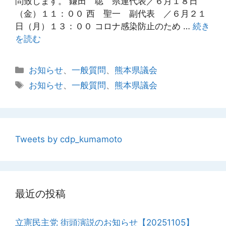
問致します。 鎌田 聡 県連代表／６月１８日
（金）１１：００ 西 聖一 副代表 ／６月２１
日（月）１３：００ コロナ感染防止のため …
続き
を読む
カ
お知らせ
、
一般質問
、
熊本県議会
テ
タ
お知らせ
、
一般質問
、
熊本県議会
ゴ
グ
リ
ー
Tweets by cdp_kumamoto
最近の投稿
立憲民主党 街頭演説のお知らせ【20251105】