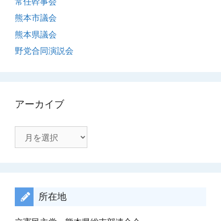
常任幹事会
熊本市議会
熊本県議会
野党合同演説会
アーカイブ
ア
ー
カ
イ
ブ
所在地