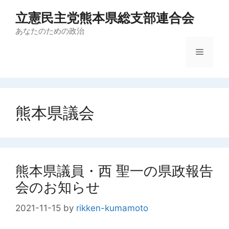
コ
立憲民主党熊本県総支部連合会
ン
テ
あなたのための政治
ン
メ
ツ
へ
ス
ニ
キ
ッ
熊本県議会
ュ
プ
ー
熊本県議員・西 聖一の県政報告
会のお知らせ
2021-11-15
by
rikken-kumamoto