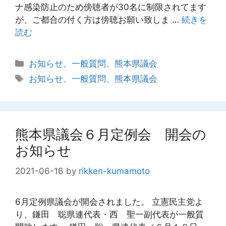
ナ感染防止のため傍聴者が30名に制限されてます
が、ご都合の付く方は傍聴お願い致しま …
続きを
読む
カ
お知らせ
、
一般質問
、
熊本県議会
テ
タ
お知らせ
、
一般質問
、
熊本県議会
ゴ
グ
リ
ー
熊本県議会６月定例会 開会の
お知らせ
2021-06-16
by
rikken-kumamoto
6月定例県議会が開会されました。 立憲民主党よ
り、鎌田 聡県連代表・西 聖一副代表が一般質