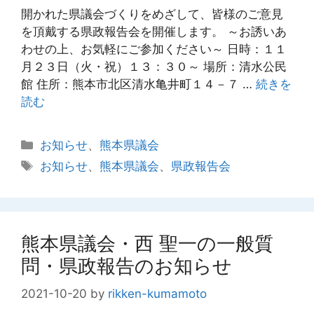
開かれた県議会づくりをめざして、皆様のご意見
を頂戴する県政報告会を開催します。 ～お誘いあ
わせの上、お気軽にご参加ください～ 日時：１１
月２３日（火・祝）１３：３０～ 場所：清水公民
館 住所：熊本市北区清水亀井町１４－７ …
続きを
読む
カ
お知らせ
、
熊本県議会
テ
タ
お知らせ
、
熊本県議会
、
県政報告会
ゴ
グ
リ
ー
熊本県議会・西 聖一の一般質
問・県政報告のお知らせ
2021-10-20
by
rikken-kumamoto