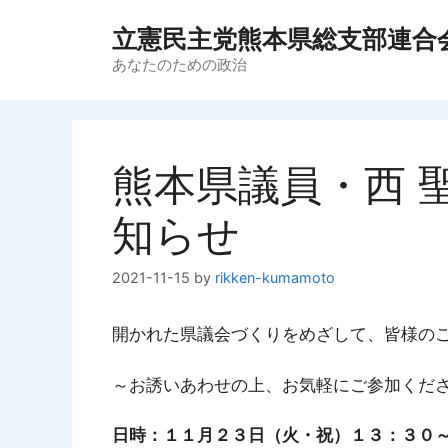
コ
立憲民主党熊本県総支部連合
ン
テ
あなたのための政治
ン
ツ
へ
ス
熊本県議員・西 
キ
ッ
知らせ
プ
2021-11-15
by
rikken-kumamoto
開かれた県議会づくりをめざして、皆様の
～お誘いあわせの上、お気軽にご参加くだ
日時：１１月２３日（火・祝）１３：３０