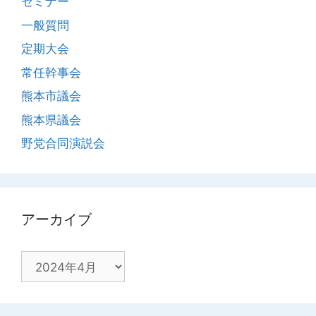
セミナー
一般質問
定期大会
常任幹事会
熊本市議会
熊本県議会
野党合同演説会
アーカイブ
ア
ー
カ
イ