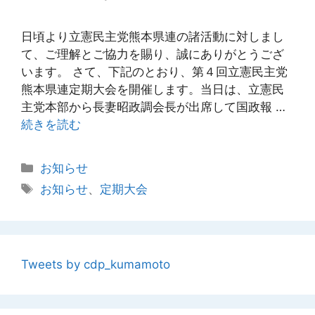
日頃より立憲民主党熊本県連の諸活動に対しまし
て、ご理解とご協力を賜り、誠にありがとうござ
います。 さて、下記のとおり、第４回立憲民主党
熊本県連定期大会を開催します。当日は、立憲民
主党本部から長妻昭政調会長が出席して国政報 …
続きを読む
カ
お知らせ
テ
タ
お知らせ
、
定期大会
ゴ
グ
リ
ー
Tweets by cdp_kumamoto