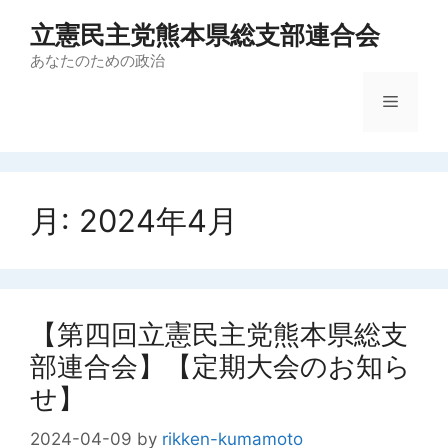
コ
立憲民主党熊本県総支部連合会
ン
テ
あなたのための政治
ン
メ
ツ
へ
ス
ニ
キ
ッ
月:
2024年4月
ュ
プ
ー
【第四回立憲民主党熊本県総支
部連合会】【定期大会のお知ら
せ】
2024-04-09
by
rikken-kumamoto