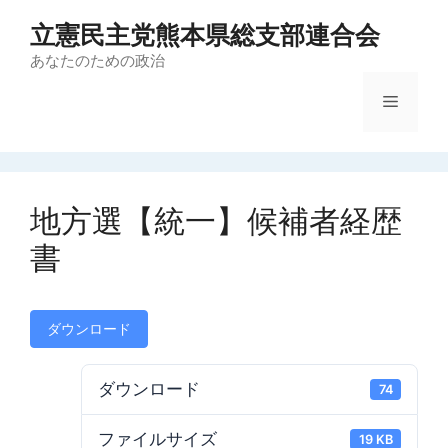
コ
立憲民主党熊本県総支部連合会
ン
テ
あなたのための政治
ン
メ
ツ
へ
ス
ニ
キ
ッ
地方選【統一】候補者経歴
ュ
プ
書
ー
ダウンロード
ダウンロード
74
ファイルサイズ
19 KB