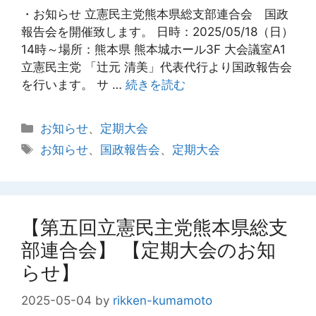
・お知らせ 立憲民主党熊本県総支部連合会 国政
報告会を開催致します。 日時：2025/05/18（日）
14時～場所：熊本県 熊本城ホール3F 大会議室A1
立憲民主党 「辻元 清美」代表代行より国政報告会
を行います。 サ …
続きを読む
カ
お知らせ
、
定期大会
テ
タ
お知らせ
、
国政報告会
、
定期大会
ゴ
グ
リ
ー
【第五回立憲民主党熊本県総支
部連合会】 【定期大会のお知
らせ】
2025-05-04
by
rikken-kumamoto