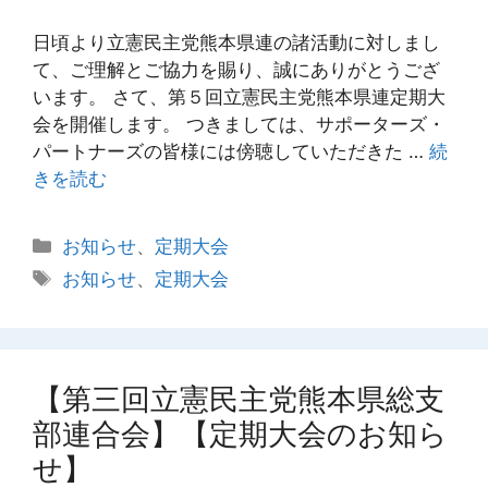
日頃より立憲民主党熊本県連の諸活動に対しまし
て、ご理解とご協力を賜り、誠にありがとうござ
います。 さて、第５回立憲民主党熊本県連定期大
会を開催します。 つきましては、サポーターズ・
パートナーズの皆様には傍聴していただきた …
続
きを読む
カ
お知らせ
、
定期大会
テ
タ
お知らせ
、
定期大会
ゴ
グ
リ
ー
【第三回立憲民主党熊本県総支
部連合会】【定期大会のお知ら
せ】