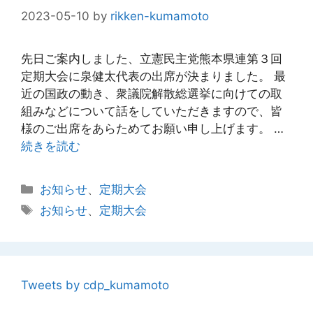
2023-05-10
by
rikken-kumamoto
先日ご案内しました、立憲民主党熊本県連第３回
定期大会に泉健太代表の出席が決まりました。 最
近の国政の動き、衆議院解散総選挙に向けての取
組みなどについて話をしていただきますので、皆
様のご出席をあらためてお願い申し上げます。 …
続きを読む
カ
お知らせ
、
定期大会
テ
タ
お知らせ
、
定期大会
ゴ
グ
リ
ー
Tweets by cdp_kumamoto