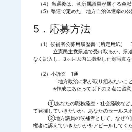
（4）当選後は、党所属議員が属する会派
（5）県連で定めた「地方自治体選挙の公
5．応募方法
（1）候補者公募用履歴書（所定用紙） 
立憲民主党県連で受け取るか、県連ホ
なく記入し、3ヶ月以内に撮影した顔写真を
（2）小論文 1通
「地方政治に私が取り組みたいこと」を
※作成にあたって以下の２点に留意し
①あなたの職務経歴・社会経験など、そ
て発揮していきたいか、あなたのセールス
②地方議員の候補者として、なぜ立憲民
権者に訴えていきたいかをアピールしてく