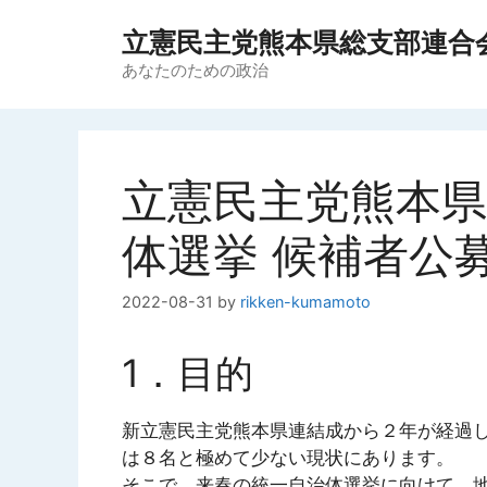
コ
立憲民主党熊本県総支部連合
ン
テ
あなたのための政治
ン
ツ
へ
ス
立憲民主党熊本県連
キ
ッ
体選挙 候補者公
プ
2022-08-31
by
rikken-kumamoto
1．目的
新立憲民主党熊本県連結成から２年が経過
は８名と極めて少ない現状にあります。
そこで、来春の統一自治体選挙に向けて、