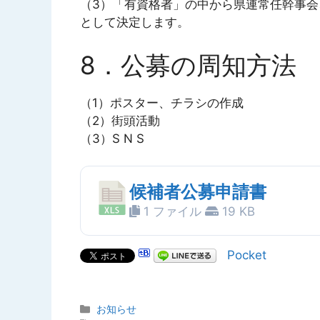
（3）「有資格者」の中から県連常任幹事
として決定します。
8．公募の周知方法
（1）ポスター、チラシの作成
（2）街頭活動
（3）S N S
候補者公募申請書
1 ファイル
19 KB
Pocket
カ
お知らせ